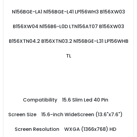
N156BGE-LA1 N156BGE-L41 LP156WH3 B156XW03
B156XW04 N156B6-L0D LTN156AT07 B156XW03
B156XTN04.2 B156XTN03.2 N156BGE-L31 LP156WHB
TL
Compatibility 15.6 Slim Led 40 Pin
Screen Size 15.6-inch WideScreen (13.6"x7.6")
Screen Resolution WXGA (1366x768) HD