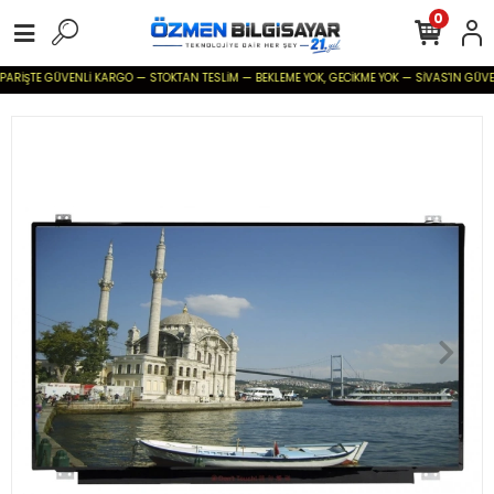
0
PARİŞTE GÜVENLİ KARGO — STOKTAN TESLİM — BEKLEME YOK, GECİKME YOK — SİVAS'IN GÜVENİLİR