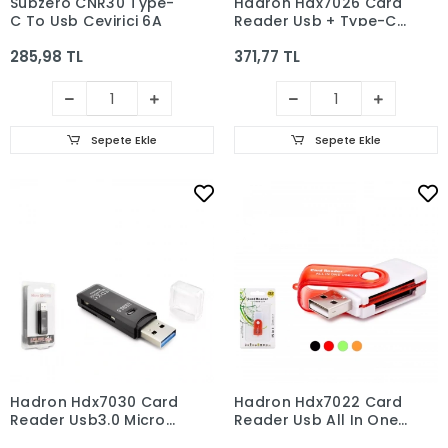
Subzero CNR30 Type-
Hadron Hdx7026 Card
C To Usb Çevirici 6A
Reader Usb + Type-C
Micro Sd Siyah
285,98 TL
371,77 TL
Sepete Ekle
Sepete Ekle
Hadron Hdx7030 Card
Hadron Hdx7022 Card
Reader Usb3.0 Micro
Reader Usb All In One
Sd Siyah
Çok Renkli