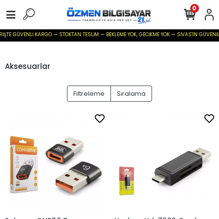
0
TE GÜVENLİ KARGO — STOKTAN TESLİM — BEKLEME YOK, GECİKME YOK — SİVAS'IN GÜVENİLİR BİL
Aksesuarlar
Filtreleme
Sıralama