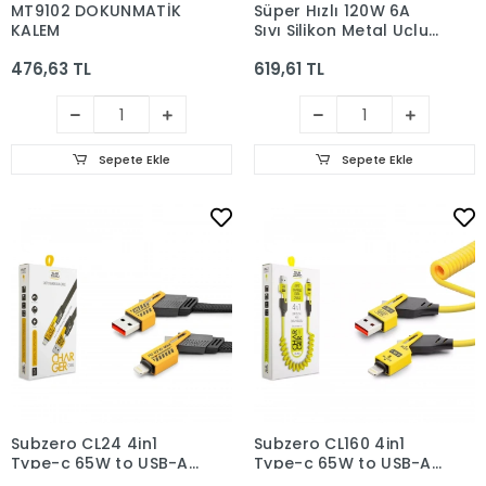
MT9102 DOKUNMATİK
Süper Hızlı 120W 6A
KALEM
Sıvı Silikon Metal Uçlu
LED Işıklı Type-C
476,63 TL
619,61 TL
iPhone 3 In1 Şarj
Kablosu 1.2m
Sepete Ekle
Sepete Ekle
Subzero CL24 4in1
Subzero CL160 4in1
Type-c 65W to USB-A
Type-c 65W to USB-A
+ Type-c to Lightning
+ Type-c to Lightning