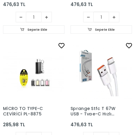
476,63 TL
476,63 TL
27W Hızlı Şarj Kablosu
27W Hızlı Şarj Kablosu
Sepete Ekle
Sepete Ekle
MİCRO TO TYPE-C
Sprange Stfc T 67W
ÇEVİRİCİ PL-8875
USB - Type-C Hızlı
Turbo Şarj Kablo 1mt
285,98 TL
476,63 TL