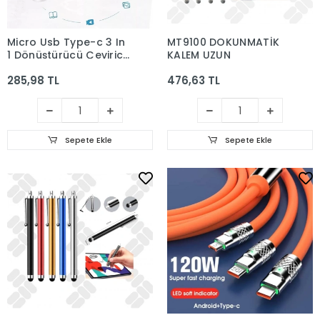
Micro Usb Type-c 3 In
MT9100 DOKUNMATİK
1 Dönüştürücü Çevirici
KALEM UZUN
Adaptör Otg
285,98 TL
476,63 TL
Sepete Ekle
Sepete Ekle