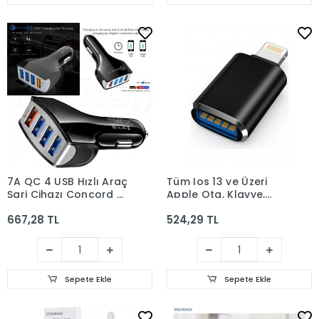
7A QC 4 USB Hızlı Araç
Tüm Ios 13 ve Üzeri
Şarj Cihazı Concord C-
Apple Otg, Klavye,
764 Beyaz
Mouse, Harici Hdd,
667,28 TL
524,29 TL
Kamera
Sepete Ekle
Sepete Ekle