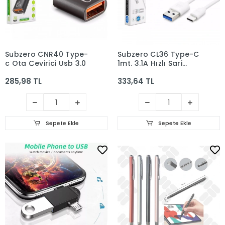
Subzero CNR40 Type-
Subzero CL36 Type-C
c Otg Çevirici Usb 3.0
1mt. 3.1A Hızlı Şarj
Kablosu
285,98 TL
333,64 TL
Sepete Ekle
Sepete Ekle