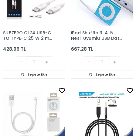
SUBZERO CL74 USB-C
iPod Shuffle 3. 4. 5.
TO TYPE-C 25 W 2 m
Nesil Uyumlu USB Data
PD KABLO
Şarj Kablosu, Beyaz
428,96 TL
667,28 TL
Sepete Ekle
Sepete Ekle