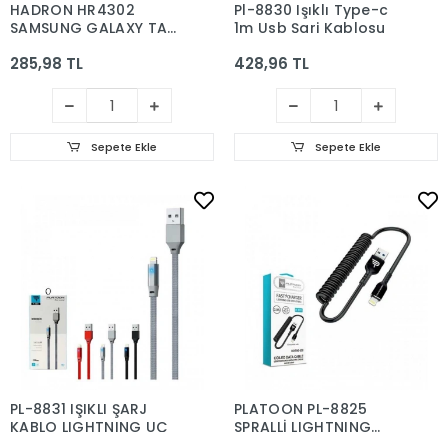
HADRON HR4302
Pl-8830 Işıklı Type-c
SAMSUNG GALAXY TAB
1m Usb Şarj Kablosu
KABLO
285,98 TL
428,96 TL
Sepete Ekle
Sepete Ekle
PL-8831 IŞIKLI ŞARJ
PLATOON PL-8825
KABLO LIGHTNING UÇ
SPRALLİ LIGHTNING
ŞARJ KABLOSU