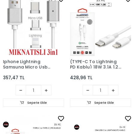
Iphone Lightning
(TYPE-C To Lightning
Samsung Micro Usb
PD Kablu) 18W 3.1A 1.2
Type C Mıknatıslı Şarj
Metre Subzero CL95
357,47 TL
428,96 TL
Kablosu
Sepete Ekle
Sepete Ekle