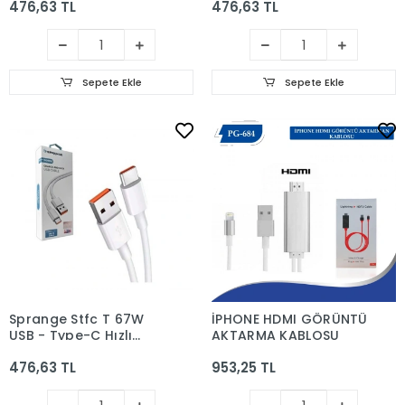
476,63 TL
476,63 TL
27W Hızlı Şarj Kablosu
27W Hızlı Şarj Kablosu
Sepete Ekle
Sepete Ekle
Sprange Stfc T 67W
İPHONE HDMI GÖRÜNTÜ
USB - Type-C Hızlı
AKTARMA KABLOSU
Turbo Şarj Kablo 1mt
476,63 TL
953,25 TL