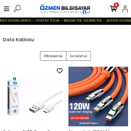
0
TE GÜVENLİ KARGO — STOKTAN TESLİM — BEKLEME YOK, GECİKME YOK — SİVAS'IN GÜVENİLİR BİL
Data Kablosu
Filtreleme
Sıralama