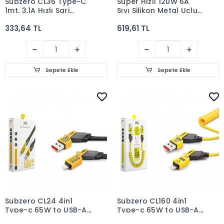
Subzero CL36 Type-C
Süper Hızlı 120W 6A
1mt. 3.1A Hızlı Şarj
Sıvı Silikon Metal Uçlu
Kablosu
LED Işıklı Type-C
333,64 TL
619,61 TL
iPhone 3 In1 Şarj
Kablosu 1.2m
Sepete Ekle
Sepete Ekle
Subzero CL24 4in1
Subzero CL160 4in1
Type-c 65W to USB-A
Type-c 65W to USB-A
+ Type-c to Lightning
+ Type-c to Lightning