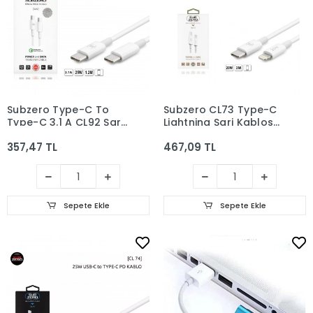
Subzero Type-C To
Subzero CL73 Type-C
Type-C 3.1 A CL92 Şarj
Lightning Şarj Kablosu
ve Data Kablosu
20W Hızlı Şarj 2 Metre
357,47 TL
467,09 TL
Sepete Ekle
Sepete Ekle