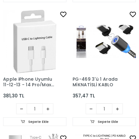
Apple iPhone Uyumlu
PG-469 3'ü 1 Arada
11-12-13 - 14 Pro/Max
MİKNATİSLİ KABLO
Lightning Hızlı Şarj
381,30 TL
357,47 TL
Kablosu USB C
Lightning
Sepete Ekle
Sepete Ekle