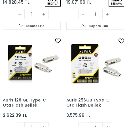
KARGO
KARGO
14.828,45 TL
19.071,96 TL
Takımlı Şifreli FIPS 140-
Tuş Takımlı Şifreli FIPS
BEDAVA
BEDAVA
3 AES-256 - Mavi
140-3 AES-256 - Mavi
Sepete Ekle
Sepete Ekle
Auris 128 GB Type-C
Auris 256GB Type-C
Otg Flash Bellek
Otg Flash Bellek
2.622,39 TL
3.575,99 TL