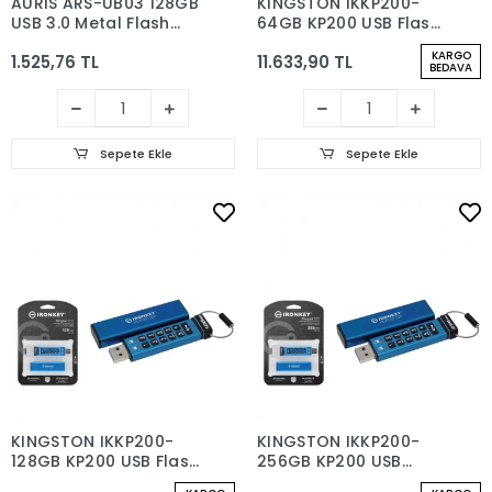
AURIS ARS-UB03 128GB
KINGSTON IKKP200-
USB 3.0 Metal Flash
64GB KP200 USB Flash
Bellek
Bellek 64 GB Tuş
KARGO
1.525,76 TL
11.633,90 TL
Takımlı Şifreli FIPS 140-
BEDAVA
3 AES-256 - Mavi
Sepete Ekle
Sepete Ekle
KINGSTON IKKP200-
KINGSTON IKKP200-
128GB KP200 USB Flash
256GB KP200 USB
Bellek 128 GB Tuş
Flash Bellek 256 GB