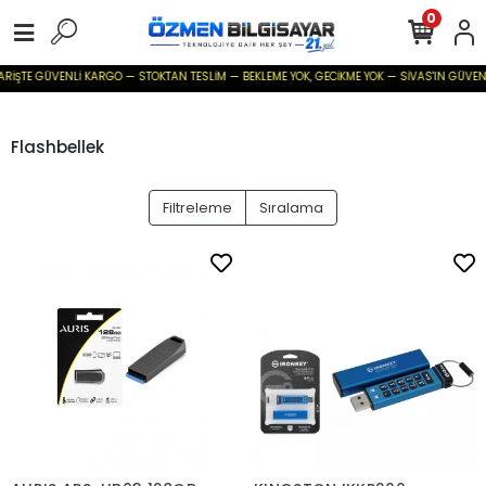
0
İŞTE GÜVENLİ KARGO — STOKTAN TESLİM — BEKLEME YOK, GECİKME YOK — SİVAS'IN GÜVENİLİR B
Flashbellek
Filtreleme
Sıralama