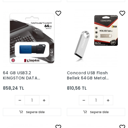
64 GB USB3.2
Concord USB Flash
KINGSTON DATA
Bellek 64GB Metal
TRAVELER EXODIA M
Ultra Flaır Concord C-
858,24 TL
810,56 TL
SIYAH/MAVI
U64
(DTXM/64GB)
Sepete Ekle
Sepete Ekle