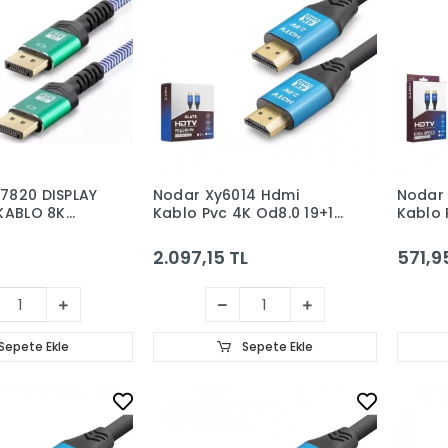
7820 DISPLAY
Nodar Xy6014 Hdmi
Nodar
KABLO 8K
Kablo Pvc 4K Od8.0 19+1
Kablo 
LÜ 2M
20M Siyah
1.5M S
2.097,15 TL
571,9
Sepete Ekle
Sepete Ekle