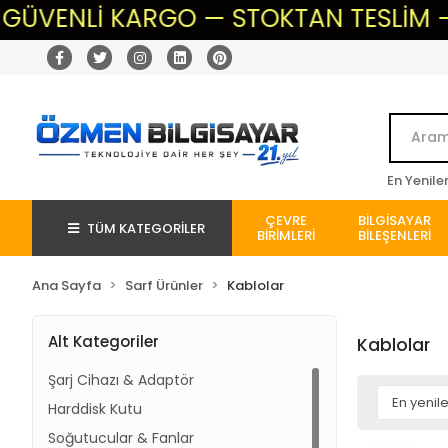
İ KARGO — STOKTAN TESLİM — BEKLEME 
En Yenile
ÇEVRE
BİLGİSAYAR
TÜM KATEGORİLER
BİRİMLERİ
BİLEŞENLERİ
Ana Sayfa
Sarf Ürünler
Kablolar
Alt Kategoriler
Kablolar
Şarj Cihazı & Adaptör
Harddisk Kutu
Soğutucular & Fanlar