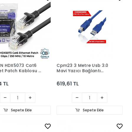
N HDX5073 Cat6
Cpm23 3 Metre Usb 3.0
et Patch Kablosu 1
Mavi Yazıcı Bağlantı
50 MHz 10 m -
Kablosu Am-bm
4 TL
619,61 TL
Sepete Ekle
Sepete Ekle