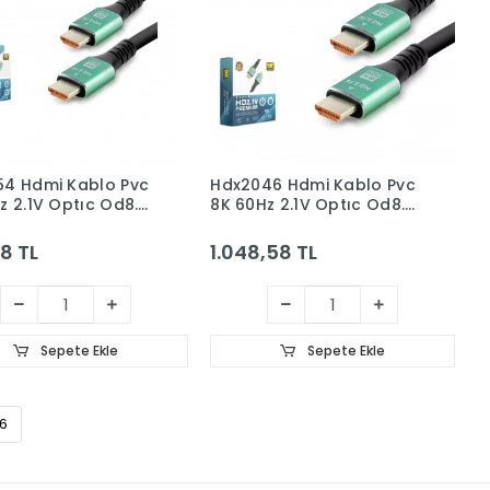
4 Hdmi Kablo Pvc
Hdx2046 Hdmi Kablo Pvc
z 2.1V Optıc Od8.0
8K 60Hz 2.1V Optıc Od8.0
ah
5M Siyah
8 TL
1.048,58 TL
Sepete Ekle
Sepete Ekle
6