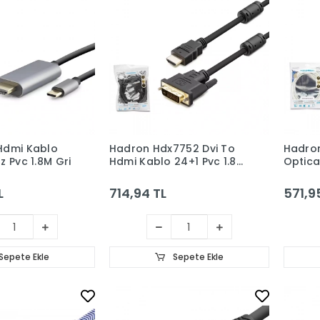
Hdmi Kablo
Hadron Hdx7752 Dvi To
Hadron
z Pvc 1.8M Gri
Hdmi Kablo 24+1 Pvc 1.8M
Optica
Siyah
L
714,94 TL
571,9
Sepete Ekle
Sepete Ekle