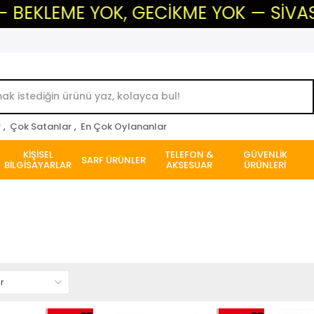
YOK, GECİKME YOK — SİVAS'IN GÜVENİL
r
,
Çok Satanlar
,
En Çok Oylananlar
KİŞİSEL
TELEFON &
GÜVENLİK
SARF ÜRÜNLER
BİLGİSAYARLAR
AKSESUAR
ÜRÜNLERİ