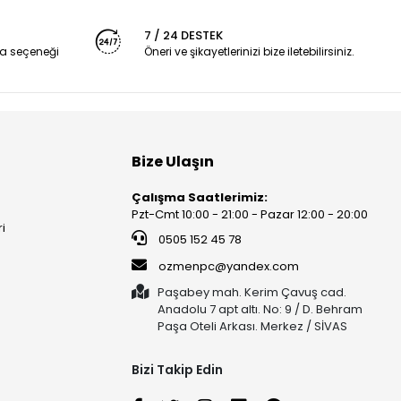
7 / 24 DESTEK
a seçeneği
Öneri ve şikayetlerinizi bize iletebilirsiniz.
Bize Ulaşın
Çalışma Saatlerimiz:
Pzt-Cmt 10:00 - 21:00 - Pazar 12:00 - 20:00
ri
0505 152 45 78
ozmenpc@yandex.com
Paşabey mah. Kerim Çavuş cad.
Anadolu 7 apt altı. No: 9 / D. Behram
Paşa Oteli Arkası. Merkez / SİVAS
Bizi Takip Edin