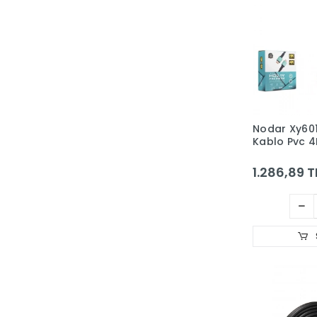
Nodar Xy60
Kablo Pvc 4
10M Siyah
1.286,89 T