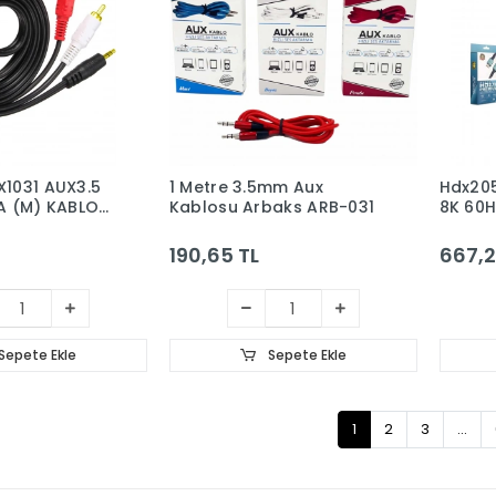
1031 AUX3.5
1 Metre 3.5mm Aux
Hdx205
A (M) KABLO
Kablosu Arbaks ARB-031
8K 60H
3M SİYAH
2M Siy
190,65 TL
667,2
Sepete Ekle
Sepete Ekle
1
2
3
...