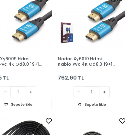
 Xy6009 Hdmi
Nodar Xy6010 Hdmi
Pvc 4K Od8.0 19+1
Kablo Pvc 4K Od8.0 19+1
iyah
3M Siyah
5 TL
762,60 TL
Sepete Ekle
Sepete Ekle