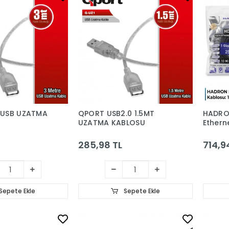
 USB UZATMA
QPORT USB2.0 1.5MT
HADRO
UZATMA KABLOSU
Ethern
Gbps 2
Siyah
285,98 TL
714,9
Sepete Ekle
Sepete Ekle