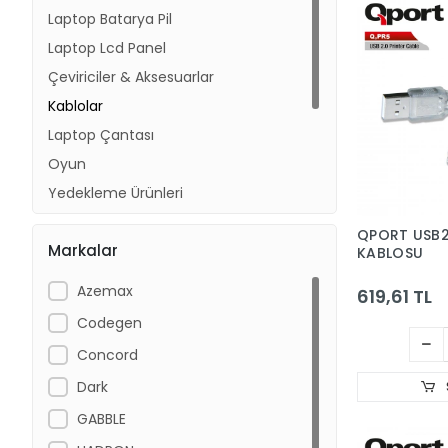
Laptop Batarya Pil
Laptop Lcd Panel
Çeviriciler & Aksesuarlar
Kablolar
Laptop Çantası
Oyun
Yedekleme Ürünleri
Mouse Pad
QPORT USB2
Markalar
Mp3 & Mp4 Player
KABLOSU
Fm Transmitter
Azemax
619,61 TL
Tablet Kılıf
Codegen
Concord
Dark
GABBLE