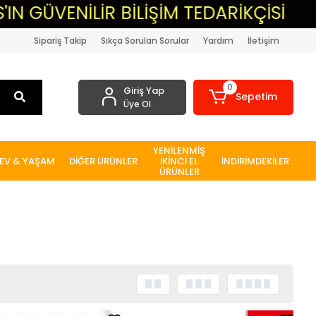
İR BİLİŞİM TEDARİKÇİSİ
▸MASAÜS
Sipariş Takip
Sıkça Sorulan Sorular
Yardım
İletişim
0
Giriş Yap
Sepetim
Üye Ol
YENİLENMİŞ
EV & YAŞAM
DİĞER ÜRÜNLER
İKİNCİ EL
İNDİRİMDEKİLER
ÜRÜNLER