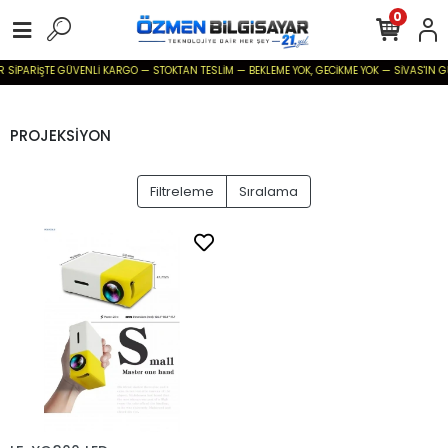
0
ER SİPARİŞTE GÜVENLİ KARGO — STOKTAN TESLİM — BEKLEME YOK, GECİKME YOK — SİVAS'IN GÜV
PROJEKSİYON
Filtreleme
Sıralama