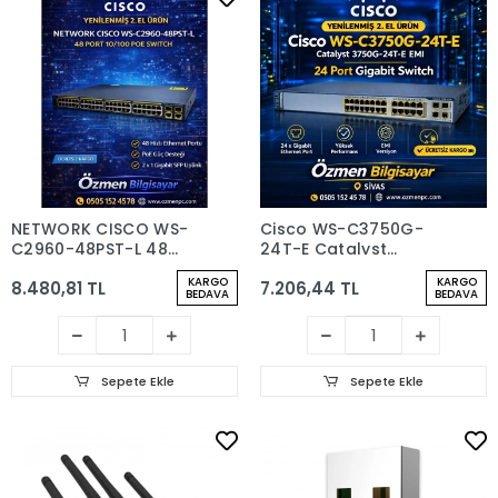
NETWORK CISCO WS-
Cisco WS-C3750G-
C2960-48PST-L 48
24T-E Catalyst
PORT 10/100 POE
3750G-24T-E EMI 24
KARGO
KARGO
8.480,81 TL
7.206,44 TL
SWITCH
Port Gigabit
BEDAVA
BEDAVA
Sepete Ekle
Sepete Ekle