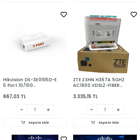
Hikvision DS-3E0105D-E
ZTE ZXHN H367A 5GHZ
5 Port 10/100
AC1600 VDSL2-FIBER
Yönetilemez Switch
MODEM/ROUTER 12V
667,03 TL
3.335,15 TL
Sepete Ekle
Sepete Ekle