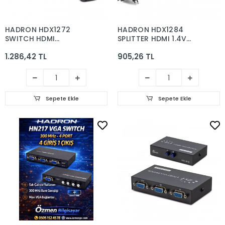
HADRON HDX1272
HADRON HDX1284
SWITCH HDMI
SPLITTER HDMI 1.4V
KUMANDALI 5 PORT
1080P 3D 1 GİRİŞ 2
1.286,42 TL
905,26 TL
ÇIKIŞ
Sepete Ekle
Sepete Ekle