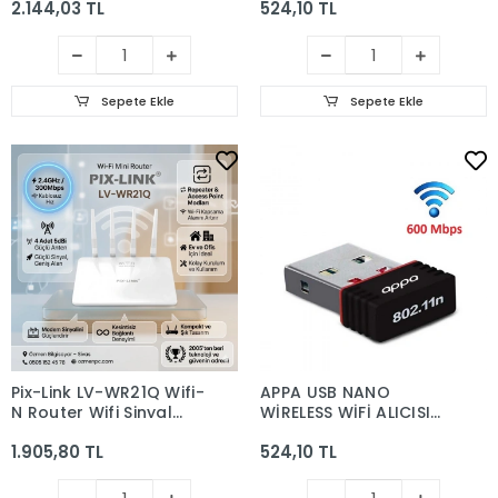
2.144,03 TL
524,10 TL
ALICI FREE DRİVER
Sepete Ekle
Sepete Ekle
Pix-Link LV-WR21Q Wifi-
APPA USB NANO
N Router Wifi Sinyal
WİRELESS WİFİ ALICISI
Güçlendirici
ADAPTÖR 600 MBPS
1.905,80 TL
524,10 TL