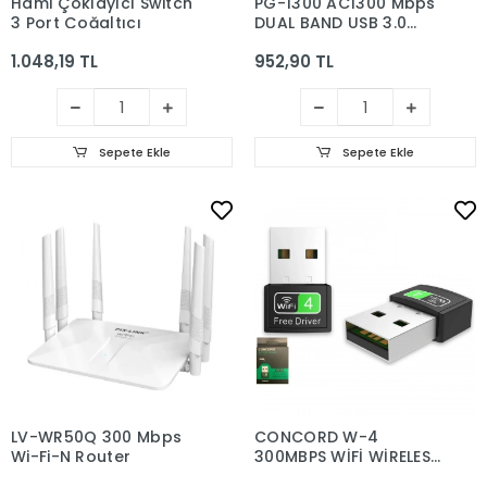
Hdmi Çoklayıcı Switch
PG-1300 AC1300 Mbps
3 Port Çoğaltıcı
DUAL BAND USB 3.0
ADAPTÖR KABLOSUZ
1.048,19 TL
952,90 TL
WİFİ ALICI
Sepete Ekle
Sepete Ekle
LV-WR50Q 300 Mbps
CONCORD W-4
Wi-Fi-N Router
300MBPS WİFİ WİRELESS
ADAPTÖR KABLOSUZ