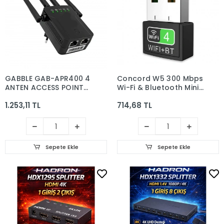
GABBLE GAB-APR400 4
Concord W5 300 Mbps
ANTEN ACCESS POINT
Wi-Fi & Bluetooth Mini
REPEATER 300MBPS
Usb Adaptör 2 İn 1
1.253,11 TL
714,68 TL
Free Driver Wifi ve
Bluetooth Adaptör
Sepete Ekle
Sepete Ekle