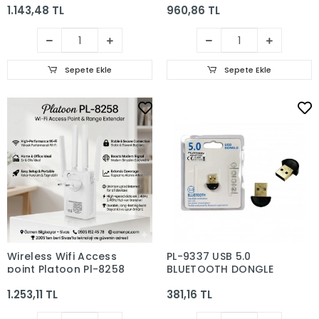
1.143,48 TL
960,86 TL
ADSL2+VDSL USB
HUAWEI HG-658 V2
Sepete Ekle
Sepete Ekle
Wireless Wifi Access
PL-9337 USB 5.0
point Platoon Pl-8258
BLUETOOTH DONGLE
1.253,11 TL
381,16 TL