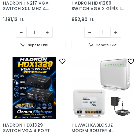
HADRON HN217 VGA
HADRON HDX1280
SWITCH 300 MHZ 4
SWITCH VGA 2 GİRİŞ 1
PORT 4 GİRİŞ 1 ÇIKIŞ
ÇIKIŞ 54 MHZ DÜĞMELİ
1.191,13 TL
952,90 TL
DÜĞMELİ
GEÇİŞ
Sepete Ekle
Sepete Ekle
HADRON HDX1329
HUAWEI KABLOSUZ
SWITCH VGA 4 PORT
MODEM ROUTER 4
PORT 300 MBPS