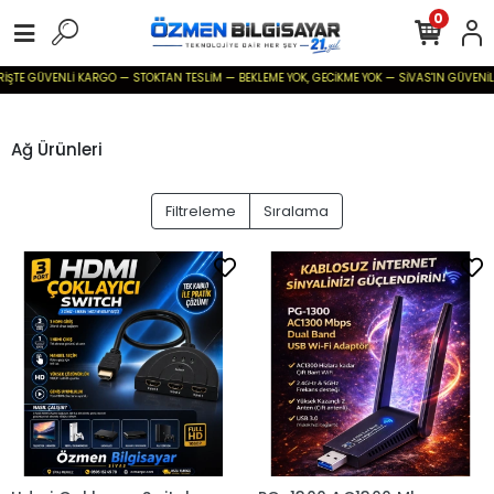
0
E GÜVENLİ KARGO — STOKTAN TESLİM — BEKLEME YOK, GECİKME YOK — SİVAS'IN GÜVENİLİR BİLİ
Ağ Ürünleri
Filtreleme
Sıralama