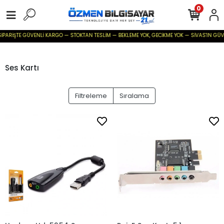
0
İPARİŞTE GÜVENLİ KARGO — STOKTAN TESLİM — BEKLEME YOK, GECİKME YOK — SİVAS'IN GÜVENİL
Ses Kartı
Filtreleme
Sıralama