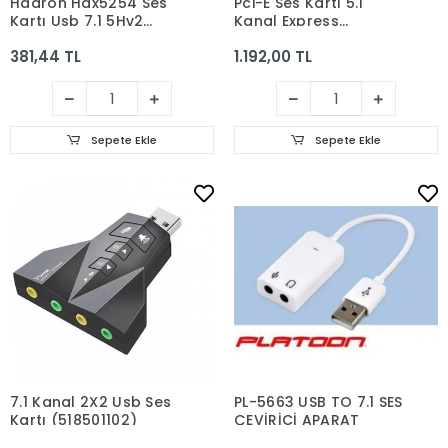
Hadron Hdx5254 Ses
Pci-E Ses Kartı 5.1
Kartı Usb 7.1 5Hv2
Kanal Express
Siyah
Masaüstü Pc Card
381,44 TL
1.192,00 TL
Sepete Ekle
Sepete Ekle
7.1 Kanal 2X2 Usb Ses
PL-5663 USB TO 7.1 SES
Kartı (518501102)
ÇEVİRİCİ APARAT