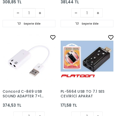
308,85 TL
381,44 TL
Sepete Ekle
Sepete Ekle
Concord C-849 USB
PL-5664 USB TO 7.1 SES
SOUND ADAPTER 7+1
ÇEVİRİCİ APARAT
SES KARTI
374,53 TL
171,58 TL