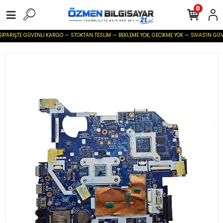
0
İPARİŞTE GÜVENLİ KARGO — STOKTAN TESLİM — BEKLEME YOK, GECİKME YOK — SİVAS'IN GÜVENİL