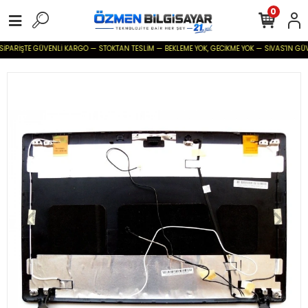
0
İPARİŞTE GÜVENLİ KARGO — STOKTAN TESLİM — BEKLEME YOK, GECİKME YOK — SİVAS'IN GÜVENİL