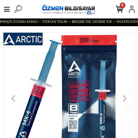
0
PARİŞTE GÜVENLİ KARGO — STOKTAN TESLİM — BEKLEME YOK, GECİKME YOK — SİVAS'IN GÜVENİLİ