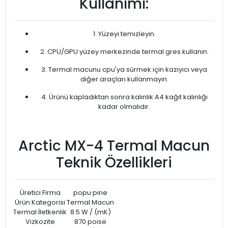
Kullanımı:
1. Yüzeyi temizleyin.
2. CPU/GPU yüzey merkezinde termal gres kullanın.
3. Termal macunu cpu'ya sürmek için kazıyıcı veya
diğer araçları kullanmayın.
4. Ürünü kapladıktan sonra kalınlık A4 kağıt kalınlığı
kadar olmalıdır.
Arctic MX-4 Termal Macun
Teknik Özellikleri
Üretici Firma
popu·pine
Ürün Kategorisi
Termal Macun
Termal İletkenlik
8.5 W / (mK)
Vizkozite
870 poise