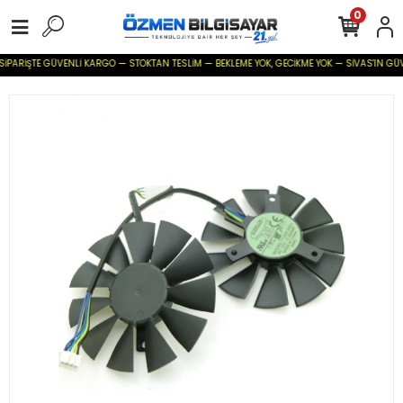
0
SİPARİŞTE GÜVENLİ KARGO — STOKTAN TESLİM — BEKLEME YOK, GECİKME YOK — SİVAS'IN GÜVENİ