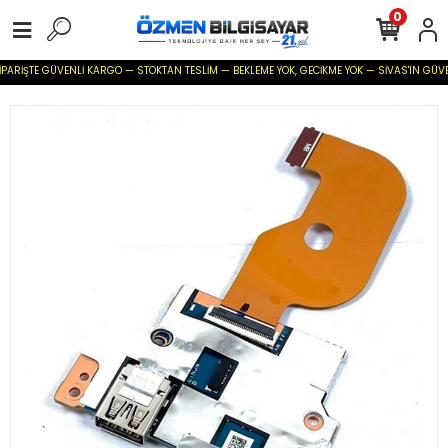
0
ARİŞTE GÜVENLİ KARGO — STOKTAN TESLİM — BEKLEME YOK, GECİKME YOK — SİVAS'IN GÜVENİLİR