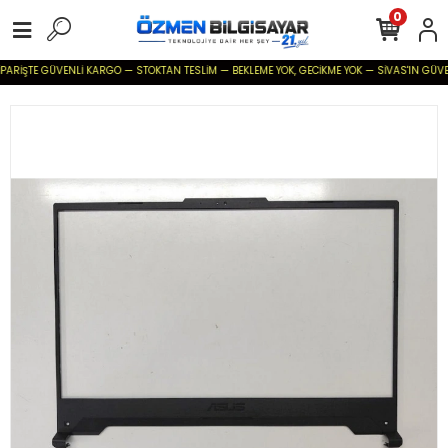
0
ARİŞTE GÜVENLİ KARGO — STOKTAN TESLİM — BEKLEME YOK, GECİKME YOK — SİVAS'IN GÜVENİLİR