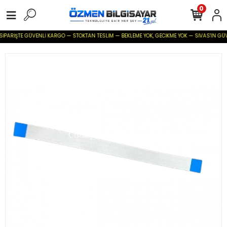
0
SİPARİŞTE GÜVENLİ KARGO — STOKTAN TESLİM — BEKLEME YOK, GECİKME YOK — SİVAS'IN GÜVENİ