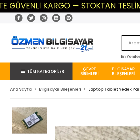
ENLİ KARGO — STOKTAN TESLİM — BEKLE
En Yenile
ÇEVRE
BİLGİSAYAR
TÜM KATEGORİLER
BİRİMLERİ
BİLEŞENLERİ
Ana Sayfa
Bilgisayar Bileşenleri
Laptop Tablet Yedek Pa