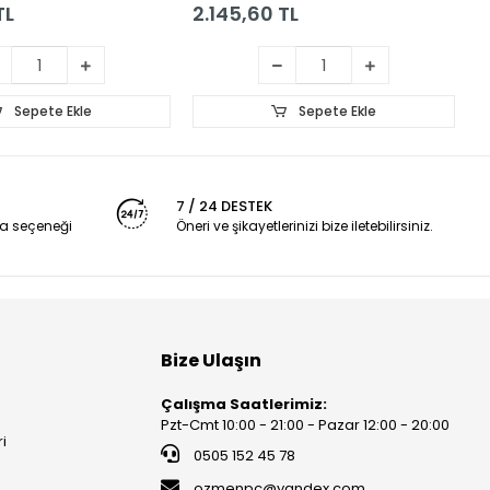
TL
2.145,60 TL
1
Sepete Ekle
Sepete Ekle
7 / 24 DESTEK
a seçeneği
Öneri ve şikayetlerinizi bize iletebilirsiniz.
Bize Ulaşın
Çalışma Saatlerimiz:
Pzt-Cmt 10:00 - 21:00 - Pazar 12:00 - 20:00
ri
0505 152 45 78
ozmenpc@yandex.com