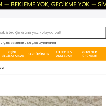
ME YOK, GECİKME YOK — SİVAS'IN GÜV
r
,
Çok Satanlar
,
En Çok Oylananlar
KİŞİSEL
TELEFON &
GÜVENLİK
SARF ÜRÜNLER
BİLGİSAYARLAR
AKSESUAR
ÜRÜNLERİ
rça