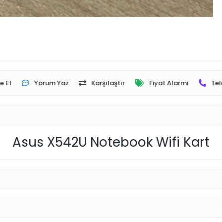
e Et
Yorum Yaz
Karşılaştır
Fiyat Alarmı
Tel
Asus X542U Notebook Wifi Kart