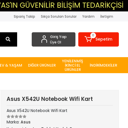
ENİLİR BİLİŞİM TEDARİKÇİSİ
▸MAS
Sipariş Takip
Sıkça Sorulan Sorular
Yardım
İletişim
0
Giriş Yap
Sepetim
Üye Ol
YENİLENMİŞ
EV & YAŞAM
DİĞER ÜRÜNLER
İKİNCİ EL
İNDİRİMDEKİLER
ÜRÜNLER
Asus X542U Notebook Wifi Kart
Asus X542U Notebook Wifi Kart
Marka:
Asus