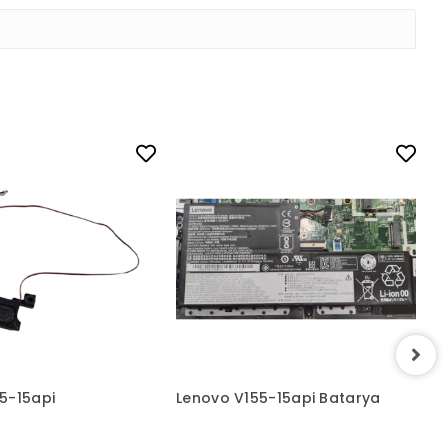
5-15api
Lenovo V155-15api Batarya
L
S