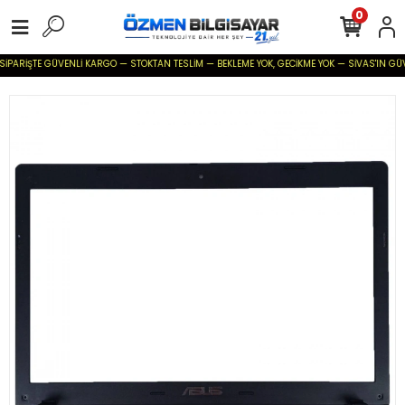
0
SİPARİŞTE GÜVENLİ KARGO — STOKTAN TESLİM — BEKLEME YOK, GECİKME YOK — SİVAS'IN GÜVENİ