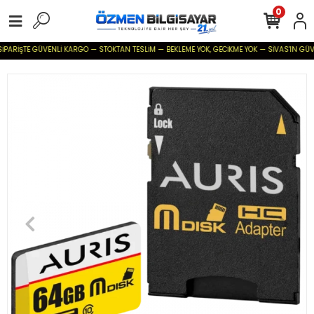
0
İPARİŞTE GÜVENLİ KARGO — STOKTAN TESLİM — BEKLEME YOK, GECİKME YOK — SİVAS'IN GÜVENİL