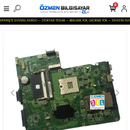
0
İPARİŞTE GÜVENLİ KARGO — STOKTAN TESLİM — BEKLEME YOK, GECİKME YOK — SİVAS'IN GÜVENİL