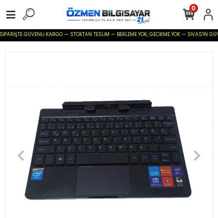
0
SİPARİŞTE GÜVENLİ KARGO — STOKTAN TESLİM — BEKLEME YOK, GECİKME YOK — SİVAS'IN GÜVENİ