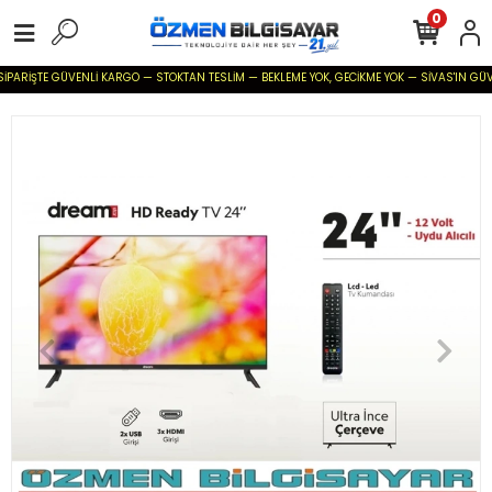
0
İPARİŞTE GÜVENLİ KARGO — STOKTAN TESLİM — BEKLEME YOK, GECİKME YOK — SİVAS'IN GÜVENİL