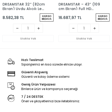
DREAMSTAR 32” (82cm
DREAMSTAR – 43” (109
Ekran) Uydu Alıcılı Led
cm Ekran) Full HD
TV
Frameless Google TV
KARGO
KARGO
8.582,38 TL
16.687,97 TL
Televizyon
BEDAVA
BEDAVA
Stokta Yok
Stokta Yok
Hızlı Teslimat
Siparişleriniz en kısa sürede elinize ulaşır.
Güvenli Alışveriş
Güvenli ve kolay ödeme sistemi
Geniş Ürün Yelpazesi
Binlerce ürün ve kampanya seçeneği
7 / 24 DESTEK
Öneri ve şikayetlerinizi bize iletebilirsiniz.