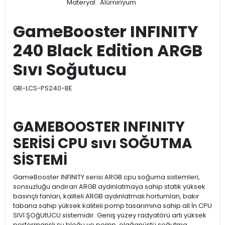
Materyal : Alüminyum
GameBooster INFINITY
240 Black Edition ARGB
Sıvı Soğutucu
GB-LCS-PS240-BE
GAMEBOOSTER INFINITY
SERİSİ CPU sıvı SOĞUTMA
SİSTEMİ
GameBooster INFINITY serisi ARGB cpu soğuma sistemleri,
sonsuzluğu andıran ARGB aydınlatmaya sahip statik yüksek
basınçlı fanları, kaliteli ARGB aydınlatmalı hortumlan, bakır
tabana sahip yüksek kaliteli pomp tasarımına sahip all İn CPU
SIVI ŞOğUtUCU sistemidir. Geniş yüzey radyatörü artı yüksek
performanslı şu bloğu ve pomp, olağanüstü soğutma