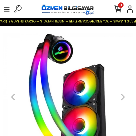
0
RİŞTE GÜVENLİ KARGO — STOKTAN TESLİM — BEKLEME YOK, GECİKME YOK — SİVAS'IN GÜVENİLİR 