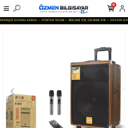
0
SİPARİŞTE GÜVENLİ KARGO — STOKTAN TESLİM — BEKLEME YOK, GECİKME YOK — SİVAS'IN GÜVENİ