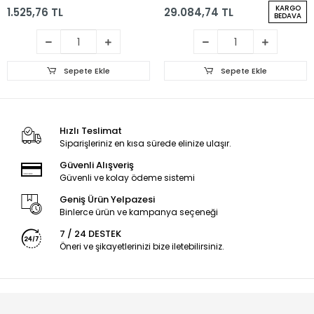
Mikrofonlu Kumandalı
KARGO
1.525,76 TL
29.084,74 TL
Baloncuk Çıkartan
BEDAVA
RGB Bluetooth/Usb/Sd
Müzik Kutusu
Sepete Ekle
Sepete Ekle
Hızlı Teslimat
Siparişleriniz en kısa sürede elinize ulaşır.
Güvenli Alışveriş
Güvenli ve kolay ödeme sistemi
Geniş Ürün Yelpazesi
Binlerce ürün ve kampanya seçeneği
7 / 24 DESTEK
Öneri ve şikayetlerinizi bize iletebilirsiniz.