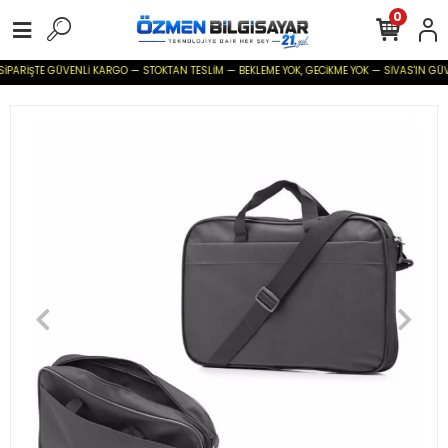
0
SİPARİŞTE GÜVENLİ KARGO — STOKTAN TESLİM — BEKLEME YOK, GECİKME YOK — SİVAS'IN GÜVENİ