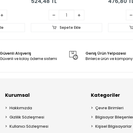
524,48 TL
476,80 T
le
Sepete Ekle
Güvenli Alışveriş
Geniş Ürün Yelpazesi
Güvenli ve kolay ödeme sistemi
Binlerce ürün ve kampany
Kurumsal
Kategoriler
Hakkımızda
Çevre Birimleri
Gizlilik Sözleşmesi
Bilgisayar Bileşenle
Kullanıcı Sözleşmesi
Kişisel Bilgisayarlar