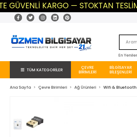
ÜVENLİ KARGO — STOKTAN TESLİM — BE
En Yenile
ÇEVRE
BİLGİSAYAR
TÜM KATEGORİLER
BİRİMLERİ
BİLEŞENLERİ
Ana Sayfa
Çevre Birimleri
Ağ Ürünleri
Wifi & Bluetoot