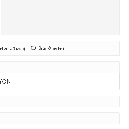
efonla Sipariş
Ürün Önerileri
İYON