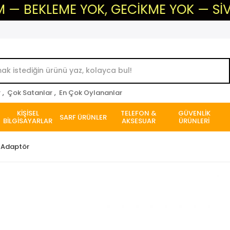
KLEME YOK, GECİKME YOK — SİVAS'IN G
r
,
Çok Satanlar
,
En Çok Oylananlar
KİŞİSEL
TELEFON &
GÜVENLİK
SARF ÜRÜNLER
BİLGİSAYARLAR
AKSESUAR
ÜRÜNLERİ
h Adaptör