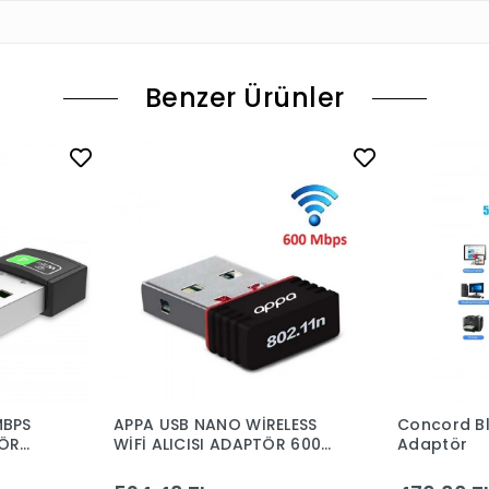
Benzer Ürünler
BPS
APPA USB NANO WİRELESS
Concord Bl
TÖR
WİFİ ALICISI ADAPTÖR 600
Adaptör
 DRİVER
MBPS