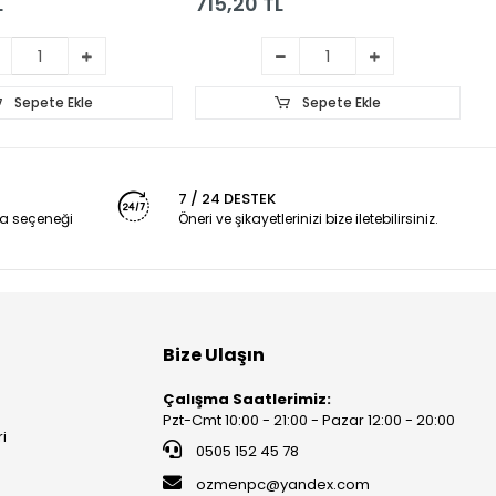
L
715,20 TL
3
Sepete Ekle
Sepete Ekle
7 / 24 DESTEK
a seçeneği
Öneri ve şikayetlerinizi bize iletebilirsiniz.
Bize Ulaşın
Çalışma Saatlerimiz:
Pzt-Cmt 10:00 - 21:00 - Pazar 12:00 - 20:00
ri
0505 152 45 78
ozmenpc@yandex.com