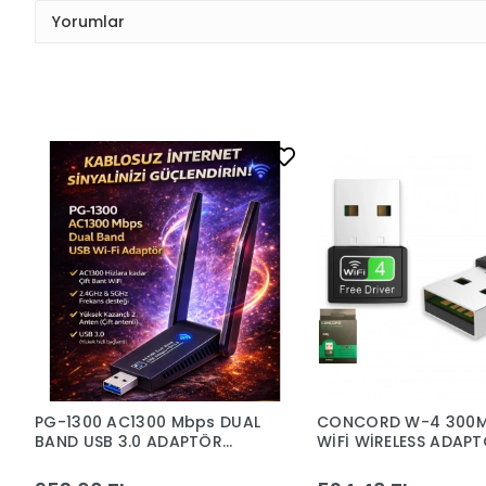
Yorumlar
PG-1300 AC1300 Mbps DUAL
CONCORD W-4 300M
BAND USB 3.0 ADAPTÖR
WİFİ WİRELESS ADAP
KABLOSUZ WİFİ ALICI
KABLOSUZ ALICI FREE