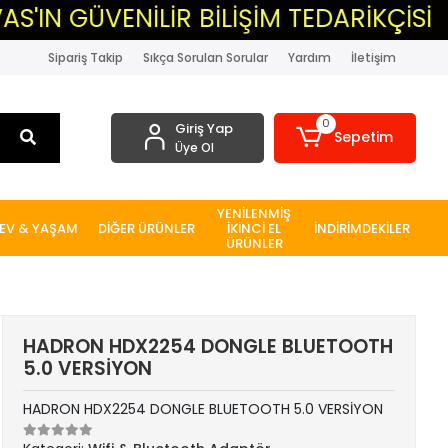
ÜVENİLİR BİLİŞİM TEDARİKÇİSİ
▸M
Sipariş Takip
Sıkça Sorulan Sorular
Yardım
İletişim
0
Giriş Yap
Sepetim
Üye Ol
YENİLENMİŞ
EV & YAŞAM
DİĞER ÜRÜNLER
İKİNCİ EL
İNDİRİMDEKİLER
ÜRÜNLER
HADRON HDX2254 DONGLE BLUETOOTH
5.0 VERSİYON
HADRON HDX2254 DONGLE BLUETOOTH 5.0 VERSİYON