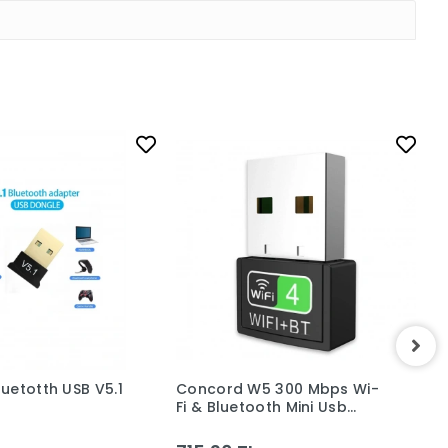
uetotth USB V5.1
Concord W5 300 Mbps Wi-
P
Fi & Bluetooth Mini Usb
D
Adaptör 2 İn 1 Free Driver
Wifi ve Bluetooth Adaptör