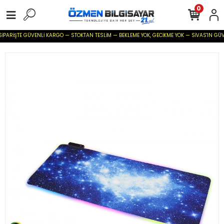
0
SİPARİŞTE GÜVENLİ KARGO — STOKTAN TESLİM — BEKLEME YOK, GECİKME YOK — SİVAS'IN GÜVENİ