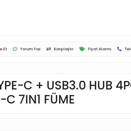
e Et
Yorum Yaz
Karşılaştır
Fiyat Alarmı
Tel
PE-C + USB3.0 HUB 4P
-C 7IN1 FÜME