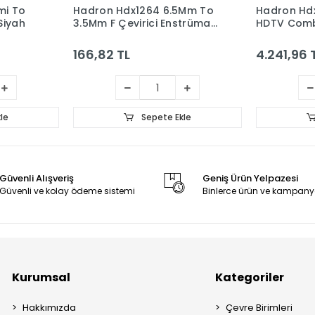
mi To
Hadron Hdx1264 6.5Mm To
Hadron Hd
Siyah
3.5Mm F Çevirici Enstrüman
HDTV Comb
Gitar Gold
166,82 TL
4.241,96 
le
Sepete Ekle
Güvenli Alışveriş
Geniş Ürün Yelpazesi
Güvenli ve kolay ödeme sistemi
Binlerce ürün ve kampany
Kurumsal
Kategoriler
Hakkımızda
Çevre Birimleri