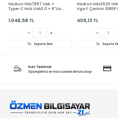
Hadron Hdx7857 Usb +
Hadron Hdx2020 Hd
Type-C Hub Usb3.0 + 6*Usb
Vga F Çevirici 1080P 
7in1 Gri
1.048,58 TL
405,13 TL
Sepete Ekle
Sepete Ek
Hızlı Teslimat
Siparişleriniz en kısa sürede elinize ulaşır.