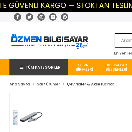
GÜVENLİ KARGO — STOKTAN TESLİM — BE
En Yenile
ÇEVRE
BİLGİSAYAR
TÜM KATEGORİLER
BİRİMLERİ
BİLEŞENLERİ
Ana Sayfa
Sarf Ürünler
Çeviriciler & Aksesuarlar