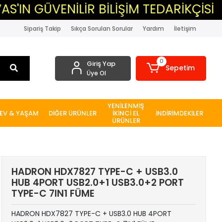
ÜVENİLİR BİLİŞİM TEDARİKÇİSİ
▸M
Sipariş Takip
Sıkça Sorulan Sorular
Yardım
İletişim
0
Giriş Yap
Sepetim
Üye Ol
YENİLENMİŞ
EV & YAŞAM
DİĞER ÜRÜNLER
İKİNCİ EL
İNDİRİMDEKİLER
ÜRÜNLER
HADRON HDX7827 TYPE-C + USB3.0
HUB 4PORT USB2.0+1 USB3.0+2 PORT
TYPE-C 7IN1 FÜME
HADRON HDX7827 TYPE-C + USB3.0 HUB 4PORT