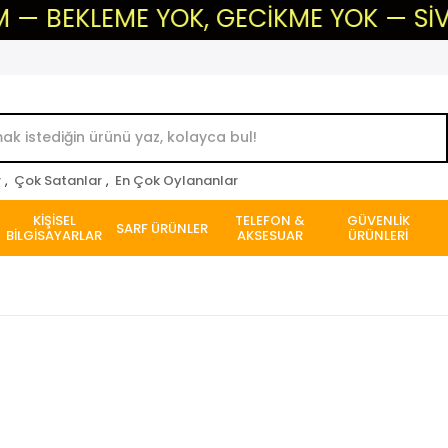
KLEME YOK, GECİKME YOK — SİVAS'IN G
r
,
Çok Satanlar
,
En Çok Oylananlar
KİŞİSEL
TELEFON &
GÜVENLİK
SARF ÜRÜNLER
BİLGİSAYARLAR
AKSESUAR
ÜRÜNLERİ