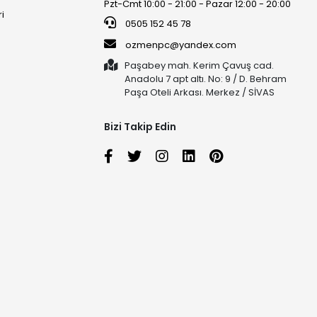
Pzt-Cmt 10:00 - 21:00 - Pazar 12:00 - 20:00
ri
0505 152 45 78
ozmenpc@yandex.com
Paşabey mah. Kerim Çavuş cad.
Anadolu 7 apt altı. No: 9 / D. Behram
Paşa Oteli Arkası. Merkez / SİVAS
Bizi Takip Edin