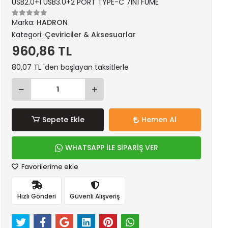
USB2.0+1 USB3.0+2 PORT TYPE-C 7IN1 FÜME
Marka:
HADRON
Kategori:
Çeviriciler & Aksesuarlar
960,86 TL
80,07 TL 'den başlayan taksitlerle
Sepete Ekle
Hemen Al
WHATSAPP İLE SİPARİŞ VER
Favorilerime ekle
Hızlı Gönderi
Güvenli Alışveriş