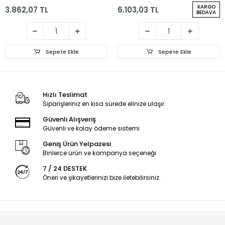
Kontrollü RGB Gaming
RGB Yayıncı Mikrofonu
KARGO
3.862,07 TL
6.103,03 TL
Mikrofon 24Bit Çinko
192kHz/24Bit USB Siyah
BEDAVA
Alaşım Gövde USB ve
Type-C Beyaz
Sepete Ekle
Sepete Ekle
Hızlı Teslimat
Siparişleriniz en kısa sürede elinize ulaşır.
Güvenli Alışveriş
Güvenli ve kolay ödeme sistemi
Geniş Ürün Yelpazesi
Binlerce ürün ve kampanya seçeneği
7 / 24 DESTEK
Öneri ve şikayetlerinizi bize iletebilirsiniz.