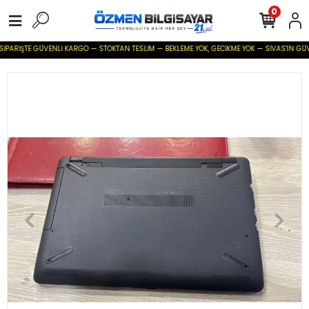
0
İPARİŞTE GÜVENLİ KARGO — STOKTAN TESLİM — BEKLEME YOK, GECİKME YOK — SİVAS'IN GÜVENİL