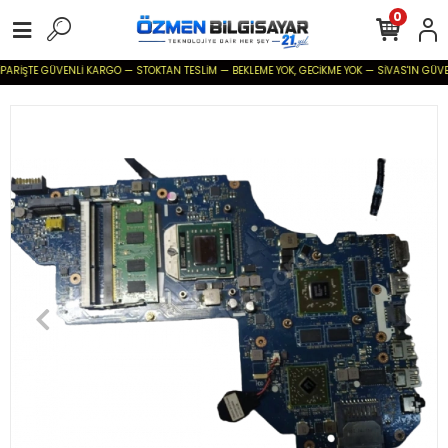
0
PARİŞTE GÜVENLİ KARGO — STOKTAN TESLİM — BEKLEME YOK, GECİKME YOK — SİVAS'IN GÜVENİLİ