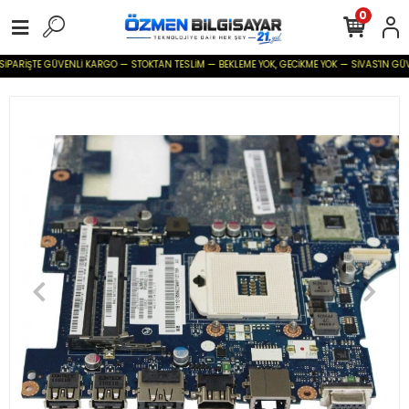
0
İPARİŞTE GÜVENLİ KARGO — STOKTAN TESLİM — BEKLEME YOK, GECİKME YOK — SİVAS'IN GÜVENİL