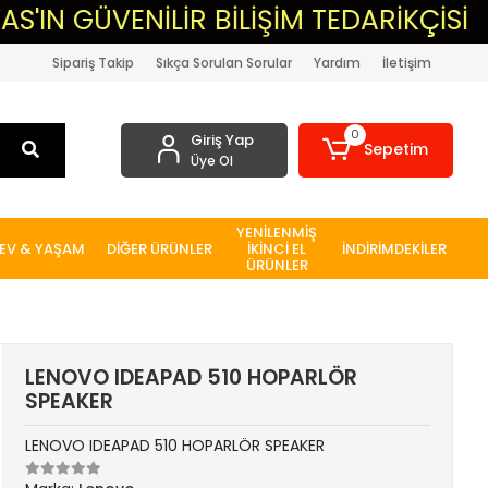
ENİLİR BİLİŞİM TEDARİKÇİSİ
▸MAS
Sipariş Takip
Sıkça Sorulan Sorular
Yardım
İletişim
0
Giriş Yap
Sepetim
Üye Ol
YENİLENMİŞ
EV & YAŞAM
DİĞER ÜRÜNLER
İKİNCİ EL
İNDİRİMDEKİLER
ÜRÜNLER
LENOVO IDEAPAD 510 HOPARLÖR
SPEAKER
LENOVO IDEAPAD 510 HOPARLÖR SPEAKER