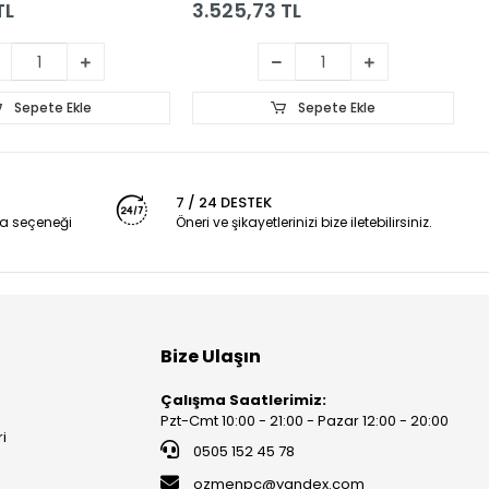
TL
3.525,73 TL
4
Sepete Ekle
Sepete Ekle
7 / 24 DESTEK
a seçeneği
Öneri ve şikayetlerinizi bize iletebilirsiniz.
Bize Ulaşın
Çalışma Saatlerimiz:
Pzt-Cmt 10:00 - 21:00 - Pazar 12:00 - 20:00
ri
0505 152 45 78
ozmenpc@yandex.com