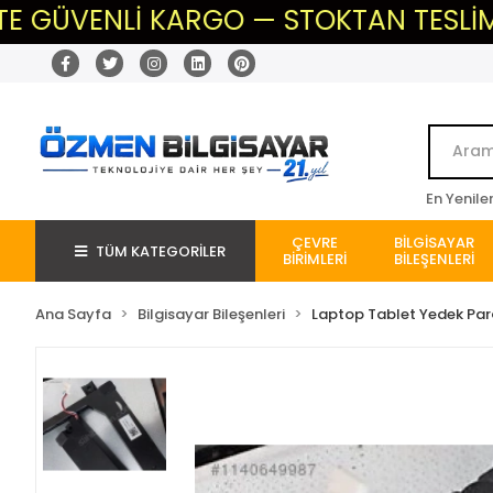
ENLİ KARGO — STOKTAN TESLİM — BEKL
En Yenile
ÇEVRE
BİLGİSAYAR
TÜM KATEGORİLER
BİRİMLERİ
BİLEŞENLERİ
Ana Sayfa
Bilgisayar Bileşenleri
Laptop Tablet Yedek Pa