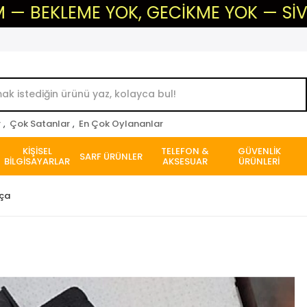
EME YOK, GECİKME YOK — SİVAS'IN GÜV
r
,
Çok Satanlar
,
En Çok Oylananlar
KİŞİSEL
TELEFON &
GÜVENLİK
SARF ÜRÜNLER
BİLGİSAYARLAR
AKSESUAR
ÜRÜNLERİ
rça