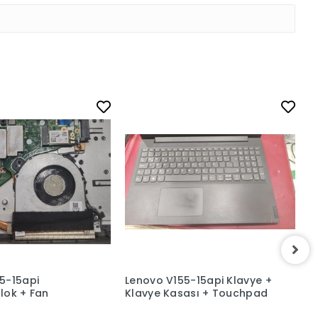
5-15api
Lenovo V155-15api Klavye +
L
lok + Fan
Klavye Kasası + Touchpad
B
K