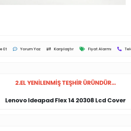
e Et
Yorum Yaz
Karşılaştır
Fiyat Alarmı
Tel
2.EL YENİLENMİŞ TEŞHİR ÜRÜNDÜR...
Lenovo Ideapad Flex 14 20308 Lcd Cover