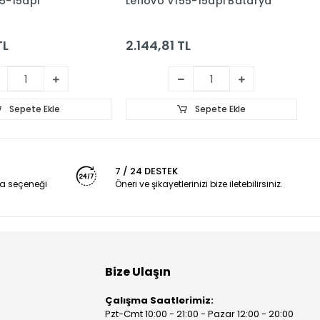
5-15api
Lenovo V155-15api Batarya
L
S
TL
2.144,81 TL
1
Sepete Ekle
Sepete Ekle
7 / 24 DESTEK
a seçeneği
Öneri ve şikayetlerinizi bize iletebilirsiniz.
Bize Ulaşın
Çalışma Saatlerimiz:
Pzt-Cmt 10:00 - 21:00 - Pazar 12:00 - 20:00