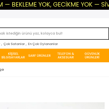
EKLEME YOK, GECİKME YOK — SİVAS'IN 
r
,
Çok Satanlar
,
En Çok Oylananlar
KİŞİSEL
TELEFON &
GÜVENLİK
SARF ÜRÜNLER
BİLGİSAYARLAR
AKSESUAR
ÜRÜNLERİ
rça