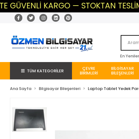
GÜVENLİ KARGO — STOKTAN TESLİM — B
En Yenile
ÇEVRE
BİLGİSAYAR
TÜM KATEGORİLER
BİRİMLERİ
BİLEŞENLERİ
Ana Sayfa
Bilgisayar Bileşenleri
Laptop Tablet Yedek Pa