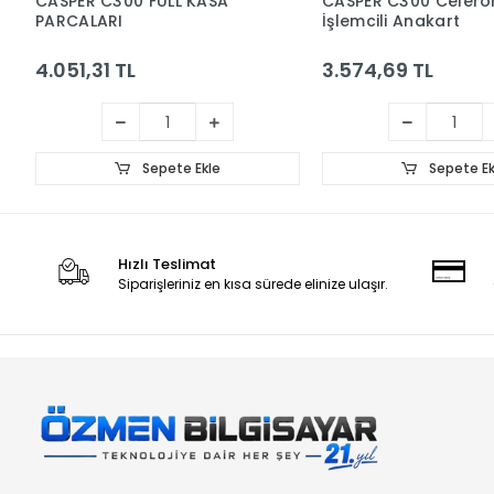
CASPER C300 FULL KASA
CASPER C300 Celero
PARCALARI
İşlemcili Anakart
4.051,31 TL
3.574,69 TL
Sepete Ekle
Sepete Ek
Hızlı Teslimat
Siparişleriniz en kısa sürede elinize ulaşır.