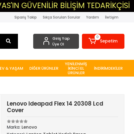
GÜVENİLİR BİLİŞİM TEDARİKÇİSİ
▸
Sipariş Takip
Sıkça Sorulan Sorular
Yardım
İletişim
0
Giriş Yap
Sepetim
Üye Ol
YENİLENMİŞ
EV & YAŞAM
DİĞER ÜRÜNLER
İKİNCİ EL
İNDİRİMDEKİLER
ÜRÜNLER
Lenovo Ideapad Flex 14 20308 Lcd
Cover
Marka:
Lenovo