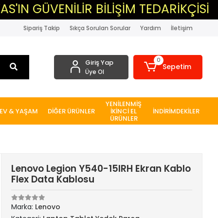
VENİLİR BİLİŞİM TEDARİKÇİSİ
▸MA
Sipariş Takip
Sıkça Sorulan Sorular
Yardım
İletişim
0
Giriş Yap
Sepetim
Üye Ol
YENİLENMİŞ
EV & YAŞAM
DİĞER ÜRÜNLER
İKİNCİ EL
İNDİRİMDEKİLER
ÜRÜNLER
Lenovo Legion Y540-15IRH Ekran Kablo
Flex Data Kablosu
Marka:
Lenovo