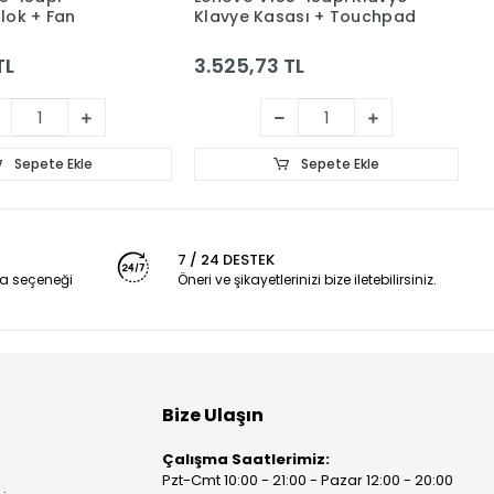
lok + Fan
Klavye Kasası + Touchpad
B
K
TL
3.525,73 TL
4
Sepete Ekle
Sepete Ekle
7 / 24 DESTEK
a seçeneği
Öneri ve şikayetlerinizi bize iletebilirsiniz.
Bize Ulaşın
Çalışma Saatlerimiz:
Pzt-Cmt 10:00 - 21:00 - Pazar 12:00 - 20:00