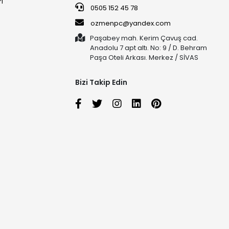
ri
0505 152 45 78
ozmenpc@yandex.com
Paşabey mah. Kerim Çavuş cad.
Anadolu 7 apt altı. No: 9 / D. Behram
Paşa Oteli Arkası. Merkez / SİVAS
Bizi Takip Edin