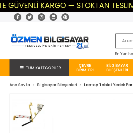
ÜVENLİ KARGO — STOKTAN TESLİM — BEK
En Yenile
ÇEVRE
BİLGİSAYAR
TÜM KATEGORİLER
BİRİMLERİ
BİLEŞENLERİ
Ana Sayfa
Bilgisayar Bileşenleri
Laptop Tablet Yedek Pa