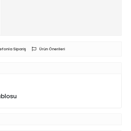
efonla Sipariş
Ürün Önerileri
ablosu