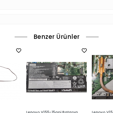
Benzer Ürünler
Lenovo V155-15api Batarya
Lenovo V15