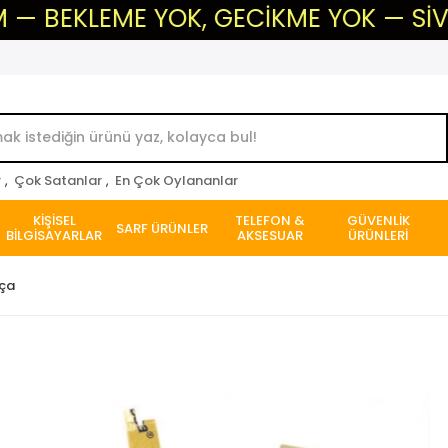
LEME YOK, GECİKME YOK — SİVAS'IN GÜ
r
,
Çok Satanlar
,
En Çok Oylananlar
KİŞİSEL
TELEFON &
GÜVENLİK
SARF ÜRÜNLER
BİLGİSAYARLAR
AKSESUAR
ÜRÜNLERİ
rça