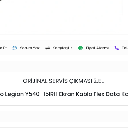
e Et
Yorum Yaz
Karşılaştır
Fiyat Alarmı
Tel
ORİJİNAL SERVİS ÇIKMASI 2.EL
o Legion Y540-15IRH Ekran Kablo Flex Data K