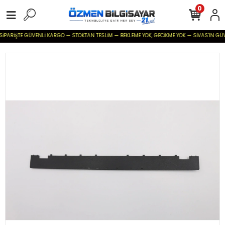
0
SİPARİŞTE GÜVENLİ KARGO — STOKTAN TESLİM — BEKLEME YOK, GECİKME YOK — SİVAS'IN GÜVENİ