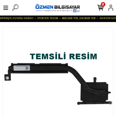
0
SİPARİŞTE GÜVENLİ KARGO — STOKTAN TESLİM — BEKLEME YOK, GECİKME YOK — SİVAS'IN GÜVENİ