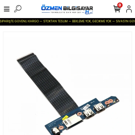
0
SİPARİŞTE GÜVENLİ KARGO — STOKTAN TESLİM — BEKLEME YOK, GECİKME YOK — SİVAS'IN GÜVENİ