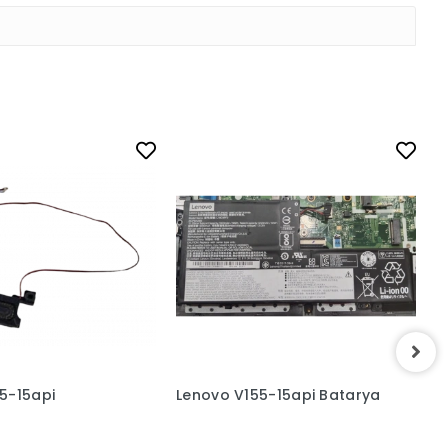
5-15api
Lenovo V155-15api Batarya
L
S