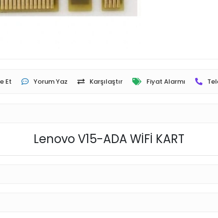
e Et
Yorum Yaz
Karşılaştır
Fiyat Alarmı
Tel
Lenovo V15-ADA WİFİ KART