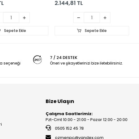
TL
2.144,81 TL
1
Sepete Ekle
Sepete Ekle
7 / 24 DESTEK
a seçeneği
Öneri ve şikayetlerinizi bize iletebilirsiniz.
Bize Ulaşın
Çalışma Saatlerimiz:
Pzt-Cmt 10:00 - 21:00 - Pazar 12:00 - 20:00
ri
0505 152 45 78
ozmenpc@yandex.com