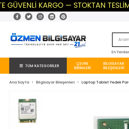
VENLİ KARGO — STOKTAN TESLİM — BEKL
En Yenile
ÇEVRE
BİLGİSAYAR
TÜM KATEGORİLER
BİRİMLERİ
BİLEŞENLERİ
Ana Sayfa
Bilgisayar Bileşenleri
Laptop Tablet Yedek Pa