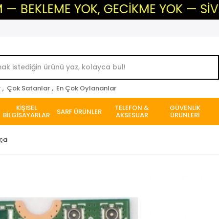
EME YOK, GECİKME YOK — SİVAS'IN GÜ
r
,
Çok Satanlar
,
En Çok Oylananlar
KİŞİSEL
TELEFON &
GÜVENLİK
SARF ÜRÜNLER
BİLGİSAYARLAR
AKSESUAR
ÜRÜNLERİ
rça