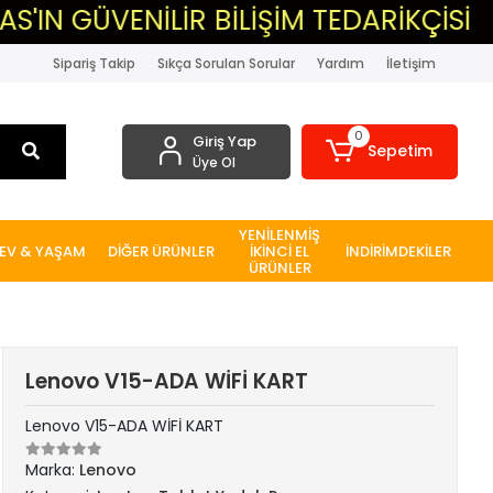
VENİLİR BİLİŞİM TEDARİKÇİSİ
▸MA
Sipariş Takip
Sıkça Sorulan Sorular
Yardım
İletişim
0
Giriş Yap
Sepetim
Üye Ol
YENİLENMİŞ
EV & YAŞAM
DİĞER ÜRÜNLER
İKİNCİ EL
İNDİRİMDEKİLER
ÜRÜNLER
Lenovo V15-ADA WİFİ KART
Lenovo V15-ADA WİFİ KART
Marka:
Lenovo