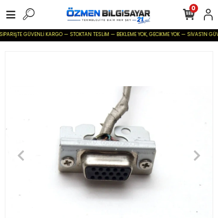
0
SİPARİŞTE GÜVENLİ KARGO — STOKTAN TESLİM — BEKLEME YOK, GECİKME YOK — SİVAS'IN GÜVENİ