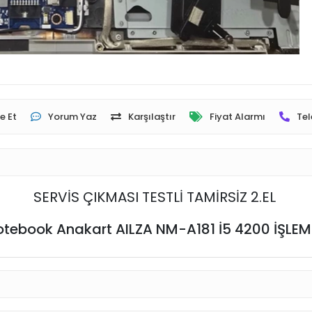
e Et
Yorum Yaz
Karşılaştır
Fiyat Alarmı
Tel
SERVİS ÇIKMASI TESTLİ TAMİRSİZ 2.EL
otebook Anakart AILZA NM-A181 İ5 4200 İŞL