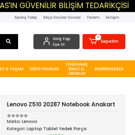
ENİLİR BİLİŞİM TEDARİKÇİSİ
▸MAS
Sipariş Takip
Sıkça Sorulan Sorular
Yardım
İletişim
0
Giriş Yap
Sepetim
Üye Ol
YENİLENMİŞ
EV & YAŞAM
DİĞER ÜRÜNLER
İKİNCİ EL
İNDİRİMDEKİLER
ÜRÜNLER
Lenovo Z510 20287 Notebook Anakart
Marka:
Lenovo
Kategori:
Laptop Tablet Yedek Parça