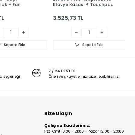
lok + Fan
Klavye Kasası + Touchpad
B
K
TL
3.525,73 TL
4
Sepete Ekle
Sepete Ekle
7 / 24 DESTEK
a seçeneği
Öneri ve şikayetlerinizi bize iletebilirsiniz.
Bize Ulaşın
Çalışma Saatlerimiz:
Pzt-Cmt 10:00 - 21:00 - Pazar 12:00 - 20:00