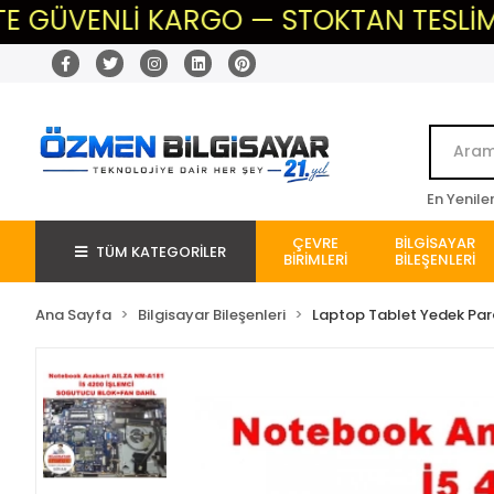
ENLİ KARGO — STOKTAN TESLİM — BEKLE
En Yenile
ÇEVRE
BİLGİSAYAR
TÜM KATEGORİLER
BİRİMLERİ
BİLEŞENLERİ
Ana Sayfa
Bilgisayar Bileşenleri
Laptop Tablet Yedek Pa