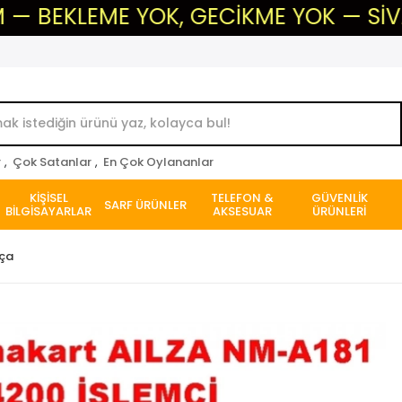
ME YOK, GECİKME YOK — SİVAS'IN GÜV
r
,
Çok Satanlar
,
En Çok Oylananlar
KİŞİSEL
TELEFON &
GÜVENLİK
SARF ÜRÜNLER
BİLGİSAYARLAR
AKSESUAR
ÜRÜNLERİ
rça