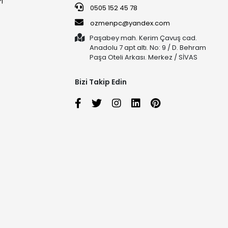
ri
0505 152 45 78
ozmenpc@yandex.com
Paşabey mah. Kerim Çavuş cad.
Anadolu 7 apt altı. No: 9 / D. Behram
Paşa Oteli Arkası. Merkez / SİVAS
Bizi Takip Edin