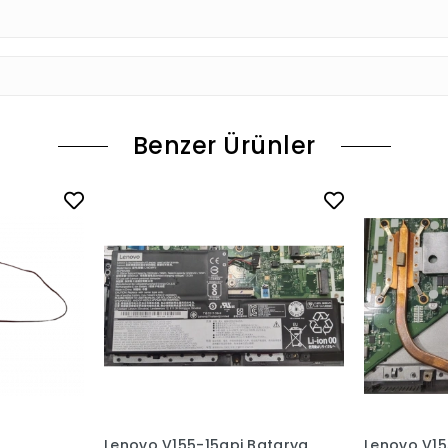
Benzer Ürünler
Lenovo V155-15api Batarya
Lenovo V15