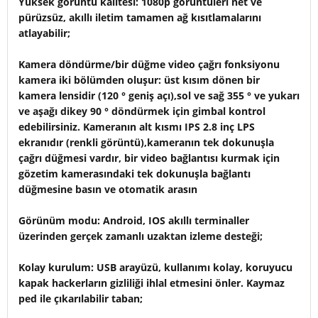
Yüksek görüntü kalitesi: 1080p görüntüleri net ve
pürüzsüz, akıllı iletim tamamen ağ kısıtlamalarını
atlayabilir;
Kamera döndürme/bir düğme video çağrı fonksiyonu
kamera iki bölümden oluşur: üst kısım dönen bir
kamera lensidir (120 ° geniş açı),sol ve sağ 355 ° ve yukarı
ve aşağı dikey 90 ° döndürmek için gimbal kontrol
edebilirsiniz. Kameranın alt kısmı IPS 2.8 inç LPS
ekranıdır (renkli görüntü),kameranın tek dokunuşla
çağrı düğmesi vardır, bir video bağlantısı kurmak için
gözetim kamerasındaki tek dokunuşla bağlantı
düğmesine basın ve otomatik arasın
Görünüm modu: Android, IOS akıllı terminaller
üzerinden gerçek zamanlı uzaktan izleme desteği;
Kolay kurulum: USB arayüzü, kullanımı kolay, koruyucu
kapak hackerların gizliliği ihlal etmesini önler. Kaymaz
ped ile çıkarılabilir taban;