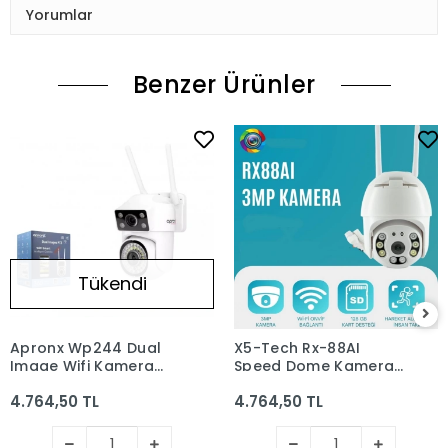
Yorumlar
Benzer Ürünler
Tükendi
Apronx Wp244 Dual
X5-Tech Rx-88AI
Image Wifi Kamera
Speed Dome Kamera
2*4Mp 2*3.6Mm Lens
Wifi 2MP P/T 8 Led
4.764,50 TL
4.764,50 TL
Beyaz