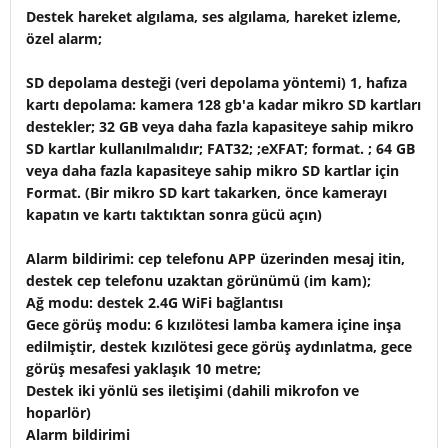
Destek hareket algılama, ses algılama, hareket izleme,
özel alarm;
SD depolama desteği (veri depolama yöntemi) 1, hafıza
kartı depolama: kamera 128 gb'a kadar mikro SD kartları
destekler; 32 GB veya daha fazla kapasiteye sahip mikro
SD kartlar kullanılmalıdır; FAT32; ;eXFAT; format. ; 64 GB
veya daha fazla kapasiteye sahip mikro SD kartlar için
Format. (Bir mikro SD kart takarken, önce kamerayı
kapatın ve kartı taktıktan sonra gücü açın)
Alarm bildirimi: cep telefonu APP üzerinden mesaj itin,
destek cep telefonu uzaktan görünümü (im kam);
Ağ modu: destek 2.4G WiFi bağlantısı
Gece görüş modu: 6 kızılötesi lamba kamera içine inşa
edilmiştir, destek kızılötesi gece görüş aydınlatma, gece
görüş mesafesi yaklaşık 10 metre;
Destek iki yönlü ses iletişimi (dahili mikrofon ve
hoparlör)
Alarm bildirimi