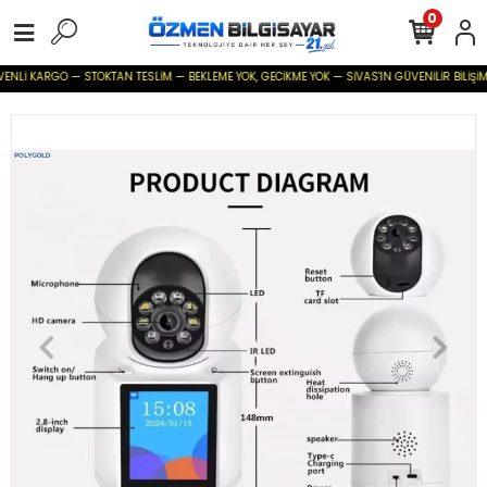
0
KARGO — STOKTAN TESLİM — BEKLEME YOK, GECİKME YOK — SİVAS'IN GÜVENİLİR BİLİŞİM TEDARİ