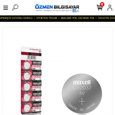
0
SİPARİŞTE GÜVENLİ KARGO — STOKTAN TESLİM — BEKLEME YOK, GECİKME YOK — SİVAS'IN GÜVENİ