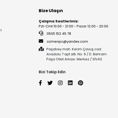
Bize Ulaşın
Çalışma Saatlerimiz:
Pzt-Cmt 10:00 - 21:00 - Pazar 12:00 - 20:00
ri
0505 152 45 78
ozmenpc@yandex.com
Paşabey mah. Kerim Çavuş cad.
Anadolu 7 apt altı. No: 9 / D. Behram
Paşa Oteli Arkası. Merkez / SİVAS
Bizi Takip Edin