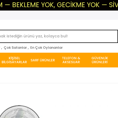
EKLEME YOK, GECİKME YOK — SİVAS'IN 
r
,
Çok Satanlar
,
En Çok Oylananlar
KİŞİSEL
TELEFON &
GÜVENLİK
SARF ÜRÜNLER
BİLGİSAYARLAR
AKSESUAR
ÜRÜNLERİ