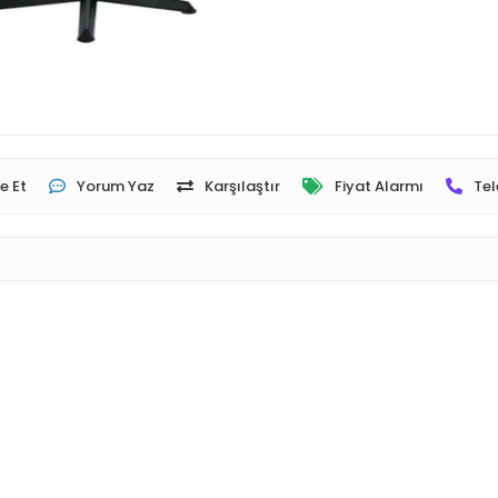
e Et
Yorum Yaz
Karşılaştır
Fiyat Alarmı
Tel