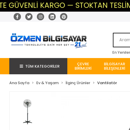
 GÜVENLİ KARGO — STOKTAN TESLİM — B
En Yenile
ÇEVRE
BİLGİSAYAR
TÜM KATEGORİLER
BİRİMLERİ
BİLEŞENLERİ
Ana Sayfa
Ev & Yaşam
İlginç Ürünler
Vantilatör