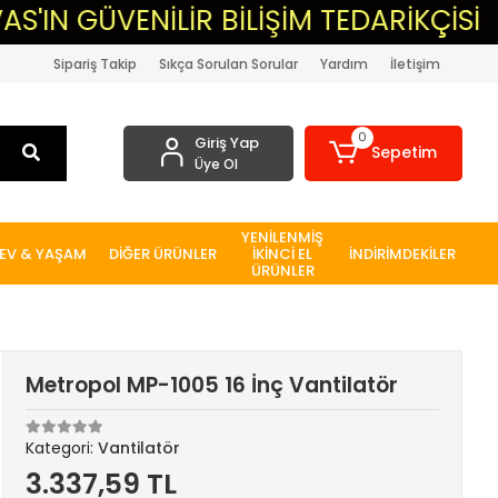
GÜVENİLİR BİLİŞİM TEDARİKÇİSİ
▸
Sipariş Takip
Sıkça Sorulan Sorular
Yardım
İletişim
0
Giriş Yap
Sepetim
Üye Ol
YENİLENMİŞ
EV & YAŞAM
DİĞER ÜRÜNLER
İKİNCİ EL
İNDİRİMDEKİLER
ÜRÜNLER
Metropol MP-1005 16 İnç Vantilatör
Kategori:
Vantilatör
3.337,59 TL