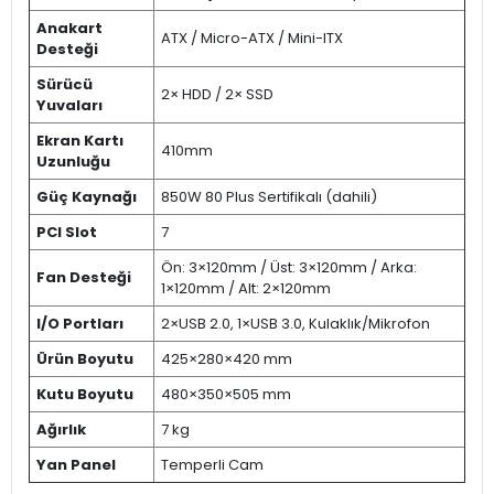
Anakart
ATX / Micro-ATX / Mini-ITX
Desteği
Sürücü
2× HDD / 2× SSD
Yuvaları
Ekran Kartı
410mm
Uzunluğu
Güç Kaynağı
850W 80 Plus Sertifikalı (dahili)
PCI Slot
7
Ön: 3×120mm / Üst: 3×120mm / Arka:
Fan Desteği
1×120mm / Alt: 2×120mm
I/O Portları
2×USB 2.0, 1×USB 3.0, Kulaklık/Mikrofon
Ürün Boyutu
425×280×420 mm
Kutu Boyutu
480×350×505 mm
Ağırlık
7 kg
Yan Panel
Temperli Cam