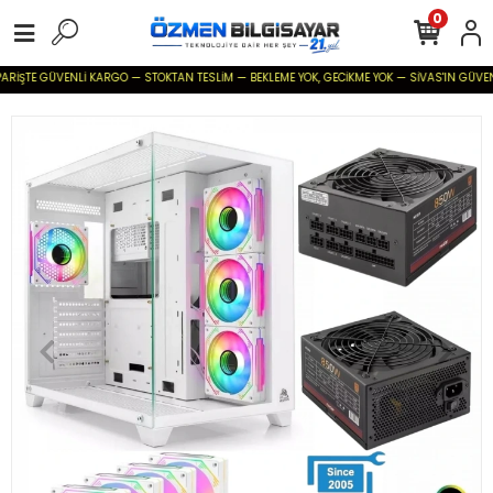
0
RİŞTE GÜVENLİ KARGO — STOKTAN TESLİM — BEKLEME YOK, GECİKME YOK — SİVAS'IN GÜVENİLİR 