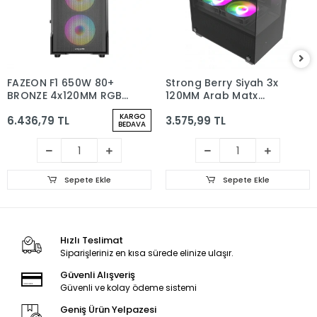
FAZEON F1 650W 80+
Strong Berry Siyah 3x
BRONZE 4x120MM RGB
120MM Argb Matx
FANLI mATX MESH KASA
Gaming Bilgisayar
KARGO
6.436,79 TL
3.575,99 TL
Kasası Powersız
BEDAVA
Sepete Ekle
Sepete Ekle
Hızlı Teslimat
Siparişleriniz en kısa sürede elinize ulaşır.
Güvenli Alışveriş
Güvenli ve kolay ödeme sistemi
Geniş Ürün Yelpazesi