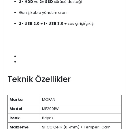
2× HDD
ve
2× SSD
sürücü desteği
Geniş kablo yönetim alanı
2× USB 2.0
+
1× USB 3.0
+ ses girişi/çıkışı
Teknik Özellikler
Marka
MOFAN
Model
MF2901W
Renk
Beyaz
Malzeme
SPCC Çelik (0.7mm) + Temperli Cam