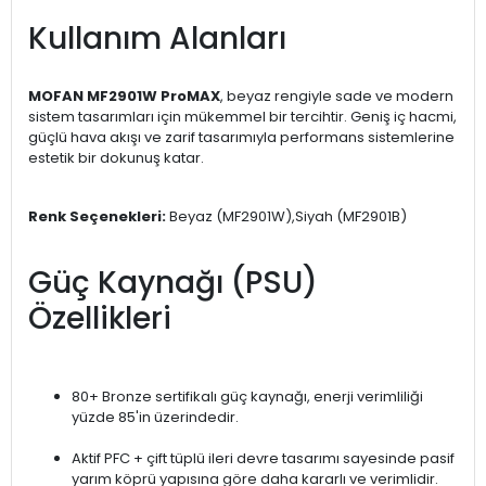
Kullanım Alanları
MOFAN MF2901W ProMAX
, beyaz rengiyle sade ve modern
sistem tasarımları için mükemmel bir tercihtir. Geniş iç hacmi,
güçlü hava akışı ve zarif tasarımıyla performans sistemlerine
estetik bir dokunuş katar.
Renk Seçenekleri:
Beyaz (MF2901W),Siyah (MF2901B)
Güç Kaynağı (PSU)
Özellikleri
80+ Bronze sertifikalı güç kaynağı, enerji verimliliği
yüzde 85'in üzerindedir.
Aktif PFC + çift tüplü ileri devre tasarımı sayesinde pasif
yarım köprü yapısına göre daha kararlı ve verimlidir.