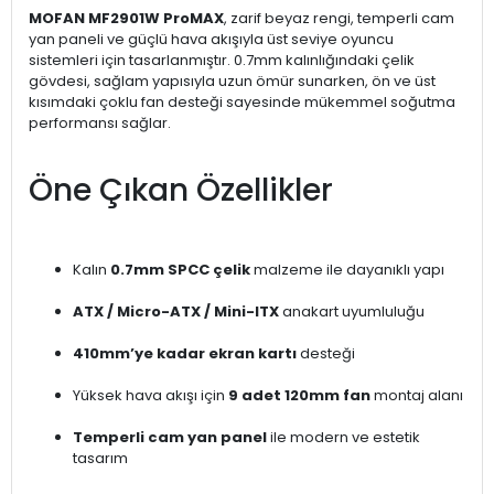
MOFAN MF2901W ProMAX
, zarif beyaz rengi, temperli cam
yan paneli ve güçlü hava akışıyla üst seviye oyuncu
sistemleri için tasarlanmıştır. 0.7mm kalınlığındaki çelik
gövdesi, sağlam yapısıyla uzun ömür sunarken, ön ve üst
kısımdaki çoklu fan desteği sayesinde mükemmel soğutma
performansı sağlar.
Öne Çıkan Özellikler
Kalın
0.7mm SPCC çelik
malzeme ile dayanıklı yapı
ATX / Micro-ATX / Mini-ITX
anakart uyumluluğu
410mm’ye kadar ekran kartı
desteği
Yüksek hava akışı için
9 adet 120mm fan
montaj alanı
Temperli cam yan panel
ile modern ve estetik
tasarım