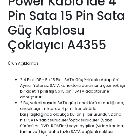
Power Kablo Ide 4
Pin Sata 15 Pin Sata
Güç Kablosu
Çoklayıcı A4355
Ürün Açıklaması
? 4 Pinli IDE - 5 x 15 Pinli SATA Güç Y-Kablo Adaptörü
Ayırıcı: Yetersiz SATA konektörü durumunu çözmek için
bir adet 4 pinli fişi 5 x 15 pinli SATA adaptörüne
dönüştürür.
? Bu, yeterli sayıda SATA güç konektörü olmadığında,
ancak aşırı miktarda 4 pimli konektörle
karşılaşıldığında oldukça kullanışlı bir üründür. Daha
hızlı SATA sabit sürücüler/optik sürücüler (Sabit
Sürücüler, DVD-ROM'lar) veya aygıtlar (video kartları,
fanlar vb.) için daha fazla SATA bağlantı noktası