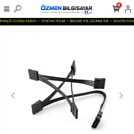
0
PARİŞTE GÜVENLİ KARGO — STOKTAN TESLİM — BEKLEME YOK, GECİKME YOK — SİVAS'IN GÜVENİLİ