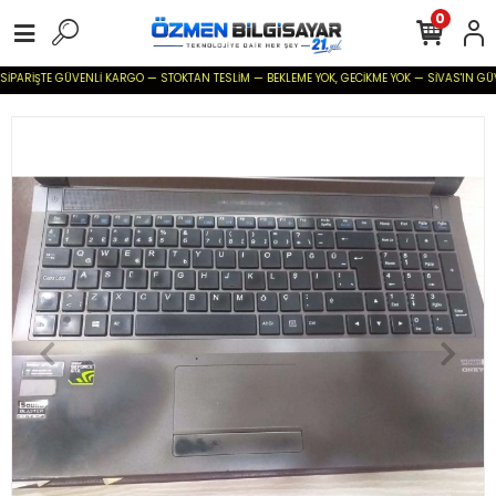
0
İPARİŞTE GÜVENLİ KARGO — STOKTAN TESLİM — BEKLEME YOK, GECİKME YOK — SİVAS'IN GÜVENİL