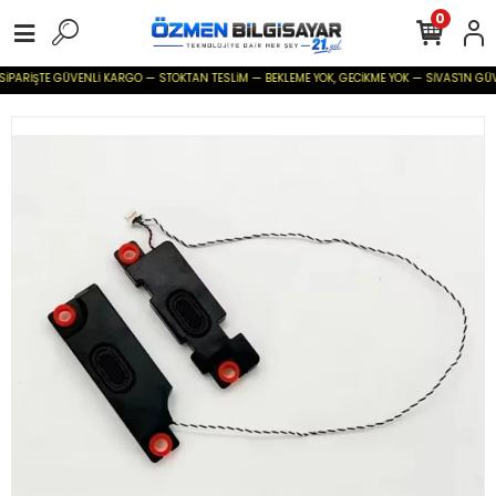
0
SİPARİŞTE GÜVENLİ KARGO — STOKTAN TESLİM — BEKLEME YOK, GECİKME YOK — SİVAS'IN GÜVENİ