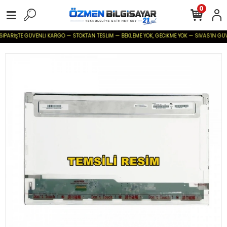
0
SİPARİŞTE GÜVENLİ KARGO — STOKTAN TESLİM — BEKLEME YOK, GECİKME YOK — SİVAS'IN GÜVENİ