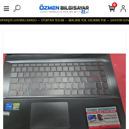
0
SİPARİŞTE GÜVENLİ KARGO — STOKTAN TESLİM — BEKLEME YOK, GECİKME YOK — SİVAS'IN GÜVENİ