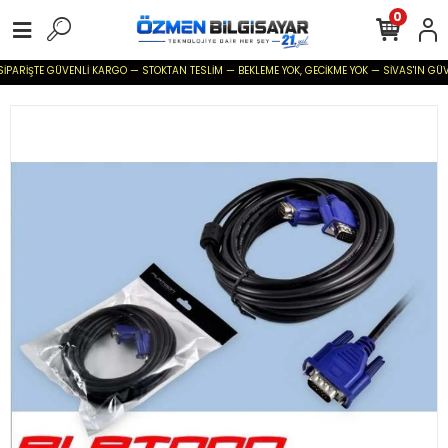
0
İPARİŞTE GÜVENLİ KARGO — STOKTAN TESLİM — BEKLEME YOK, GECİKME YOK — SİVAS'IN GÜVENİL